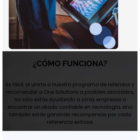
¿CÓMO FUNCIONA?
Es fácil, al unirte a nuestro programa de referidos y
recomendar a One Solutions a posibles asociados,
no sólo estás ayudando a otras empresas a
encontrar un aliado confiable en tecnología, sino
también estás ganando recompensas por cada
referencia exitosa.