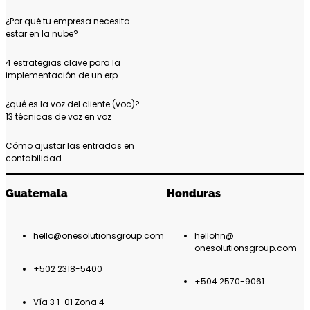
¿Por qué tu empresa necesita
estar en la nube?
4 estrategias clave para la
implementación de un erp
¿qué es la voz del cliente (voc)?
13 técnicas de voz en voz
Cómo ajustar las entradas en
contabilidad
Guatemala
Honduras
hello@onesolutionsgroup.com
hellohn@
onesolutionsgroup.com
+502 2318-5400
+504 2570-9061
Vía 3 1-01 Zona 4